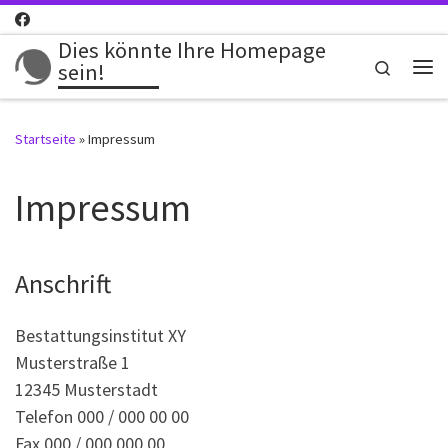
Zum Inhalt springen
Dies könnte Ihre Homepage
Search
sein!
Me
Startseite
»
Impressum
Impressum
Anschrift
Bestattungsinstitut XY
Musterstraße 1
12345 Musterstadt
Telefon 000 / 000 00 00
Fax 000 / 000 000 00