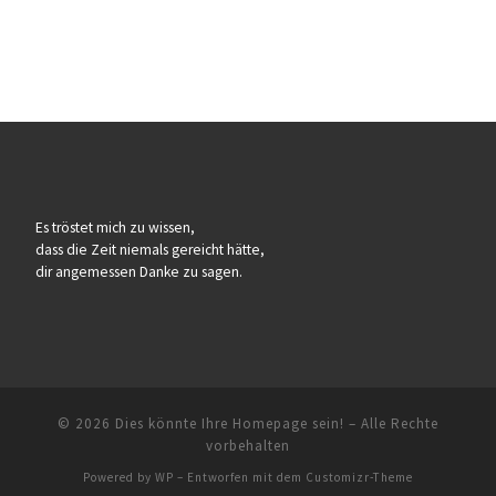
Es tröstet mich zu wissen,
dass die Zeit niemals gereicht hätte,
dir angemessen Danke zu sagen.
© 2026
Dies könnte Ihre Homepage sein!
– Alle Rechte
vorbehalten
Powered by
WP
– Entworfen mit dem
Customizr-Theme