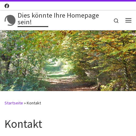
Zum Inhalt springen
Dies könnte Ihre Homepage
Search
sein!
Me
Startseite
»
Kontakt
Kontakt