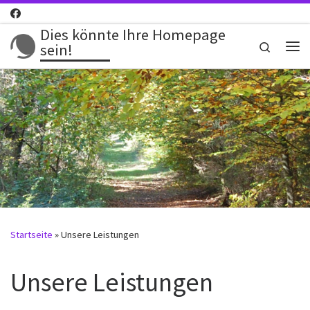
Zum Inhalt springen
Dies könnte Ihre Homepage
Search
sein!
Me
Startseite
»
Unsere Leistungen
Unsere Leistungen